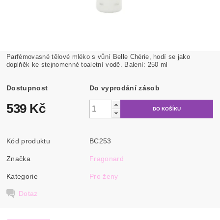
Parfémovasné tělové mléko s vůní Belle Chérie, hodí se jako
doplňěk ke stejnomenné toaletní vodě. Balení: 250 ml
Dostupnost
Do vyprodání zásob
539 Kč
Kód produktu
BC253
Značka
Fragonard
Kategorie
Pro ženy
Dotaz