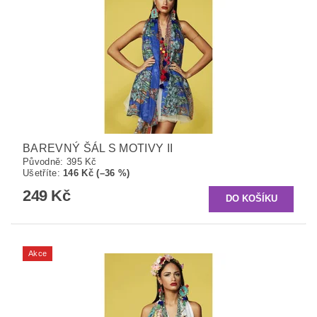
BAREVNÝ ŠÁL S MOTIVY II
Původně:
395 Kč
Ušetříte
:
146 Kč (–36 %)
249 Kč
Akce