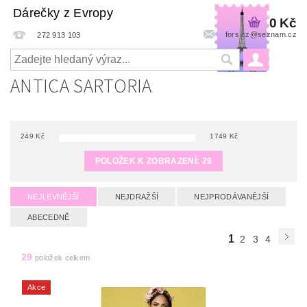
Dárečky z Evropy
0 Kč
fors.cz@seznam.cz
272 913 103
ANTICA SARTORIA
249
Kč
1749
Kč
POLOŽEK K ZOBRAZENÍ:
29
NEJLEVNĚJŠÍ
NEJDRAŽŠÍ
NEJPRODÁVANĚJŠÍ
ABECEDNĚ
1
2
3
4
29
položek celkem
Akce