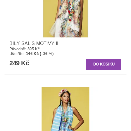
BÍLÝ ŠÁL S MOTIVY II
Původně:
395 Kč
Ušetříte
:
146 Kč (–36 %)
249 Kč