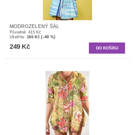
MODROZELENÝ ŠÁL
Původně:
415 Kč
Ušetříte
:
166 Kč (–40 %)
249 Kč