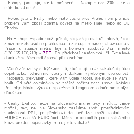
- Eshopy jsou fajn, ale to poštovné.... Nakupte nad 2000,- Kč a
máte ho zdarma!
- Pokud jste z Prahy, nebo máte cestu přes Prahu, není pro nás
problém Vám zboží zdarma dovézt na metro Háje, nebo do OC
Chodov!
- Na E-shopu vypadá zboží pěkně, ale jaká je realita? Taková, že si
zboží můžete osobně prohlédnout a zakoupit v našem
showroomu
v
Praze, u stanice metra Háje a konečné autobusů Jižní město
(136,165,170,213) -
ZDE.
Po předchozí telefonické, či E-mailové
domluvě se Vám rádi časově přizpůsobíme.
- Věrné zákazníky si hýčkáme - ti, kteří mají u nás uskuteční pátou
objednávku, odměníme věcným dárkem vyrobeným společností
Fragonard, překvapení, které Vám udělá radost, ale bude se Vám i
hodit. Od páté objednávky se začíná počítat zase znova! Každou
třetí objednávku výrobku společnosti Fragonard odměníme malým
dárečkem.
- Český E-shop, takže na Slovensku máme tedy smůlu... Jinde
možná, tady ne! Na Slovensko zasíláme zboží prostřednictvím
společnosti PPL, po předchozí domluvě lze zboží zaplatit i v
EURECH na náš EURO-účet. Měna se přepočítá podle aktuálního
kurzu pro den objednávky. Stále ještě váháte?