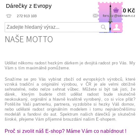
Dárečky z Evropy
0 Kč
fors.cz@seznam.cz
272 913 103
NAŠE MOTTO
Udělat někomu radost hezkým dárkem je dvojitá radost pro Vás. My
Vám s tím maximálně pomůžeme.
Snažíme se pro Vás vybírat zboží od evropských výrobců, které
vzniká tradiční a originální výrobou, v ČR je ale velmi obtížně
sehnatelné, nebo nelze sehnat vůbec. Můžete si být tak jisti, že
dárek, kterým budete chtít udělat radost bude skutečně
neokoukaný, orginální a hlavně kvalitně vyrobený, co si více přát?
Potěšíte Vaši partnerku, partnera, vyzdobíte si hezky Váš domov,
nebo udělaté radost originálním modelem i tomu nejnáročněšímu
modeláři a fandovi do aut. Spektrum našich dárečků je skutečně
široké, přejeme Vám příjemné brouzdání našim E-shopem.
Proč si zvolit náš E-shop? Máme Vám co nabídnout !