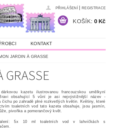
|
PŘIHLÁŠENÍ
REGISTRACE
KOŠÍK:
0 Kč
ÝROBCI
KONTAKT
ní MON JARDIN À GRASSE
 À GRASSE
 dárkovou kazetu ilustrovanou francouzskou umělkyní
ravi obsahující 5 vůní je asi nejvýstižnější název -
 čichu po zahradě plné rozkvetlých květin. Květiny, které
ictvím toaletních vod tato kazeta obsahuje, jsou jasmín,
růže, pivoňka a pomerančový květ.
alení: 5x 10 ml toaletních vod v lahvičkách s
vačem.