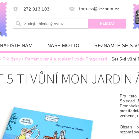
fors.cz@seznam.cz
272 913 103
NAPIŠTE NÁM
NAŠE MOTTO
SEZNAMTE SE S V
Pro ženy
Parfémované a toaletní vody Fragonard
Set 5-ti vů
T 5-TI VŮNÍ MON JARDIN
Pro tuto
Soledad B
Procházka
prostředn
verbena, 
Obsah b
rozprašo