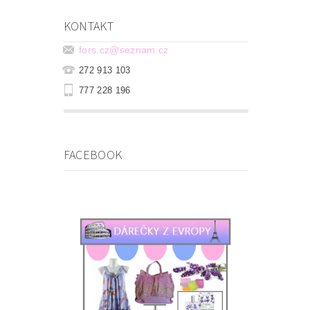
KONTAKT
fors.cz
@
seznam.cz
272 913 103
777 228 196
FACEBOOK