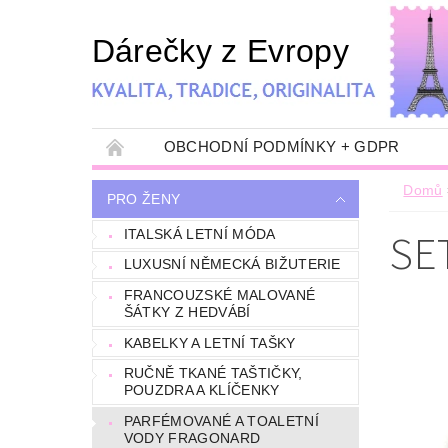
Dárečky z Evropy
OBCHODNÍ PODMÍNKY + GDPR
Domů
PRO ŽENY
SE
ITALSKÁ LETNÍ MÓDA
LUXUSNÍ NĚMECKÁ BIŽUTERIE
FRANCOUZSKÉ MALOVANÉ
ŠÁTKY Z HEDVÁBÍ
KABELKY A LETNÍ TAŠKY
RUČNĚ TKANÉ TAŠTIČKY,
POUZDRA A KLÍČENKY
PARFÉMOVANÉ A TOALETNÍ
VODY FRAGONARD