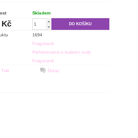
ost
Skladem
 Kč
uktu
1694
Fragonard
Parfémované a toaletní vody
e
Fragonard
Tisk
Dotaz