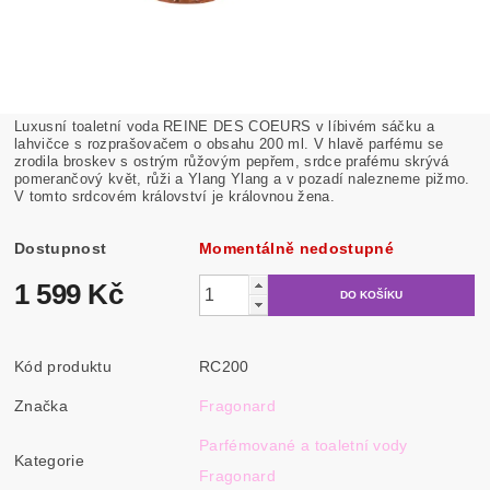
Luxusní toaletní voda REINE DES COEURS v líbivém sáčku a
lahvičce s rozprašovačem o obsahu 200 ml. V hlavě parfému se
zrodila broskev s ostrým růžovým pepřem, srdce prafému skrývá
pomerančový květ, růži a Ylang Ylang a v pozadí nalezneme pižmo.
V tomto srdcovém království je královnou žena.
Dostupnost
Momentálně nedostupné
1 599 Kč
Kód produktu
RC200
Značka
Fragonard
Parfémované a toaletní vody
Kategorie
Fragonard