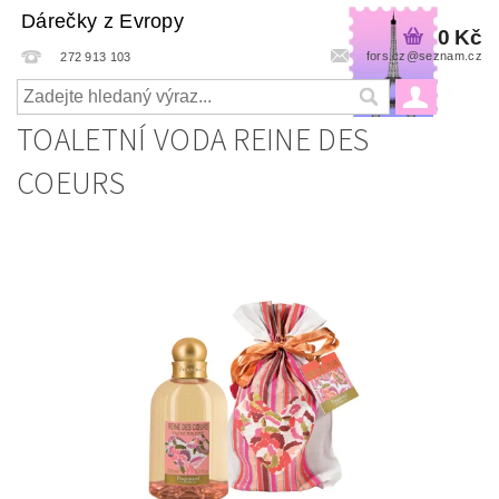
Dárečky z Evropy
0 Kč
fors.cz@seznam.cz
272 913 103
TOALETNÍ VODA REINE DES
COEURS