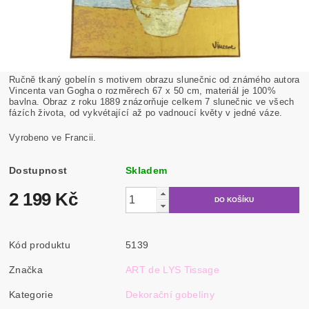
Ručně tkaný gobelín s motivem obrazu slunečnic od známého autora
Vincenta van Gogha o rozměrech 67 x 50 cm, materiál je 100%
bavlna. Obraz z roku 1889 znázorňuje celkem 7 slunečnic ve všech
fázích života, od vykvétající až po vadnoucí květy v jedné váze.
Vyrobeno ve Francii.
Dostupnost
Skladem
2 199 Kč
Kód produktu
5139
Značka
ART de LYS Tissage
Kategorie
Dekorační gobelíny