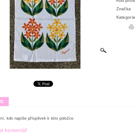
Kód prod
Značka
Kategori
ZE
ní, kdo napíše příspěvek k této položce.
at komentář