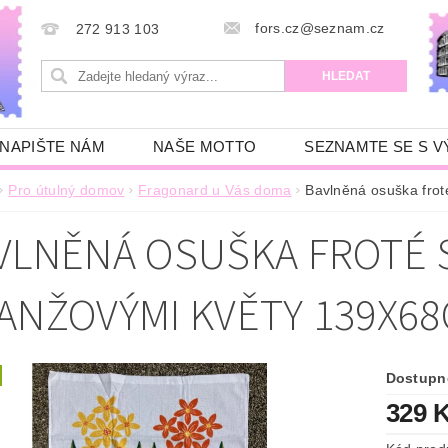
fors.cz@seznam.cz
272 913 103
NAPIŠTE NÁM
NAŠE MOTTO
SEZNAMTE SE S V
Pro útulný domov
Fragonard u Vás doma
Bavlněná osuška frot
VLNĚNÁ OSUŠKA FROTÉ S
ANŽOVÝMI KVĚTY 139X6
Dostupn
329 