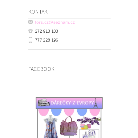
KONTAKT
fors.cz
@
seznam.cz
272 913 103
777 228 196
FACEBOOK