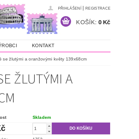
|
PŘIHLÁŠENÍ
REGISTRACE
KOŠÍK:
0 Kč
ÝROBCI
KONTAKT
é se žlutými a oranžovými květy 139x68cm
E ŽLUTÝMI A
8CM
ost
Skladem
Kč