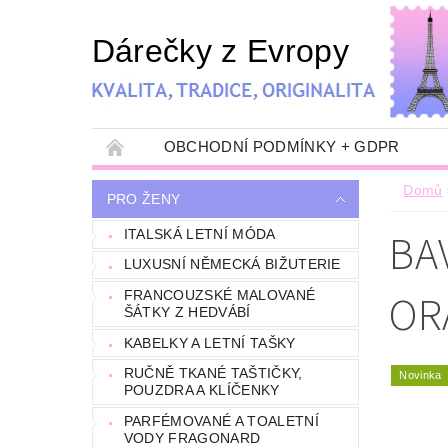
Dárečky z Evropy
OBCHODNÍ PODMÍNKY + GDPR
Domů
PRO ŽENY
BA
ITALSKÁ LETNÍ MÓDA
LUXUSNÍ NĚMECKÁ BIŽUTERIE
OR
FRANCOUZSKÉ MALOVANÉ
ŠÁTKY Z HEDVÁBÍ
KABELKY A LETNÍ TAŠKY
RUČNĚ TKANÉ TAŠTIČKY,
Novinka
POUZDRA A KLÍČENKY
PARFÉMOVANÉ A TOALETNÍ
VODY FRAGONARD