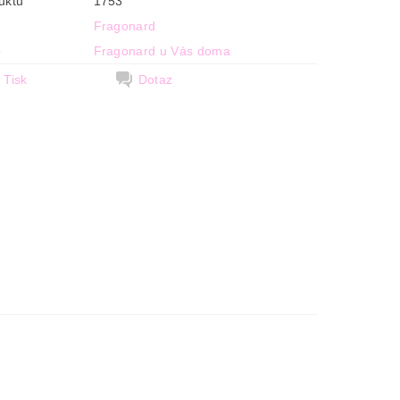
uktu
1753
Fragonard
e
Fragonard u Vás doma
Tisk
Dotaz