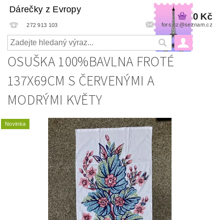
Dárečky z Evropy
0 Kč
fors.cz@seznam.cz
272 913 103
OSUŠKA 100%BAVLNA FROTÉ
137X69CM S ČERVENÝMI A
MODRÝMI KVĚTY
Novinka