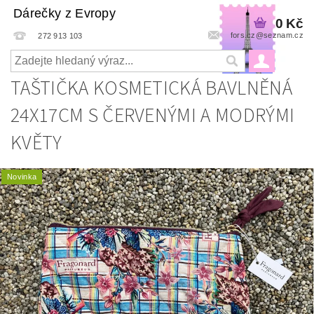
Dárečky z Evropy
0 Kč
fors.cz@seznam.cz
272 913 103
TAŠTIČKA KOSMETICKÁ BAVLNĚNÁ
24X17CM S ČERVENÝMI A MODRÝMI
KVĚTY
Novinka