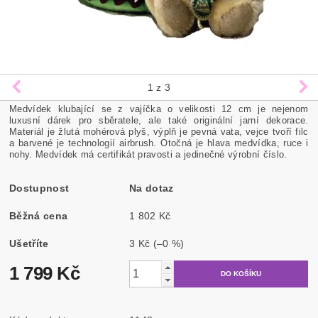
1
z 3
Medvídek klubající se z vajíčka o velikosti 12 cm je nejenom
luxusní dárek pro sběratele, ale také originální jarní dekorace.
Materiál je žlutá mohérová plyš, výplň je pevná vata, vejce tvoří filc
a barvené je technologií airbrush. Otočná je hlava medvídka, ruce i
nohy. Medvídek má certifikát pravosti a jedinečné výrobní číslo.
Dostupnost
Na dotaz
Běžná cena
1 802 Kč
Ušetříte
3 Kč
(–0 %)
1 799 Kč