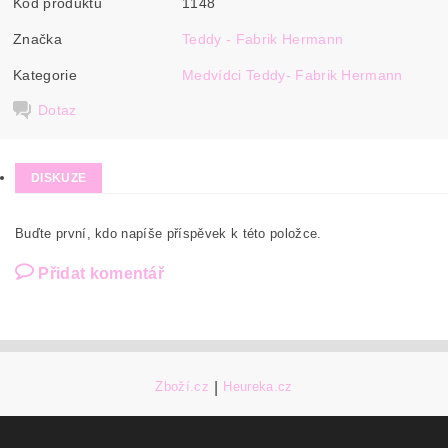
Kód produktu
1148
Značka
Teddy - Fabrik Hermann
Kategorie
Medvídci Teddy- Fabrik Hermann
Dotaz
DISKUZE
Buďte první, kdo napíše příspěvek k této položce.
Přidat komentář
Zboží.cz
|
Heureka.cz