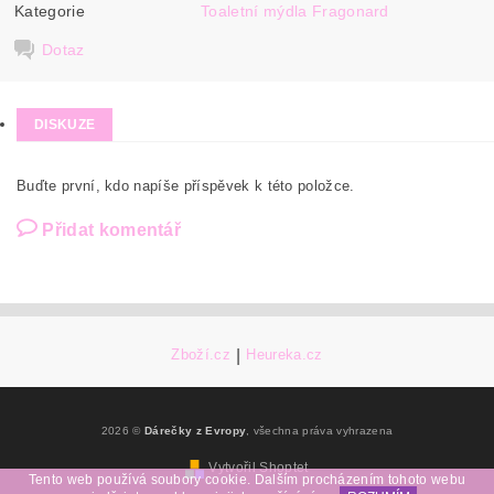
Kategorie
Toaletní mýdla Fragonard
Dotaz
DISKUZE
Buďte první, kdo napíše příspěvek k této položce.
Přidat komentář
Zboží.cz
|
Heureka.cz
2026 ©
Dárečky z Evropy
, všechna práva vyhrazena
Vytvořil Shoptet
Tento web používá soubory cookie. Dalším procházením tohoto webu