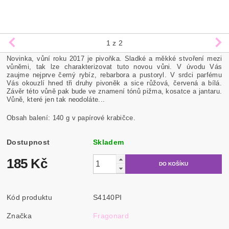
1
z 2
Novinka, vůní roku 2017 je pivoňka. Sladké a měkké stvoření mezi
vůněmi, tak lze charakterizovat tuto novou vůni. V úvodu Vás
zaujme nejprve černý rybíz, rebarbora a pustoryl. V srdci parfému
Vás okouzlí hned tři druhy pivoněk a sice růžová, červená a bílá.
Závěr této vůně pak bude ve znamení tónů pižma, kosatce a jantaru.
Vůně, které jen tak neodoláte...
Obsah balení: 140 g v papírové krabičce.
Dostupnost
Skladem
185 Kč
Kód produktu
S4140PI
Značka
Fragonard