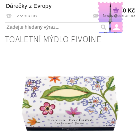
Dárečky z Evropy
0 Kč
fors.cz@seznam.cz
272 913 103
TOALETNÍ MÝDLO PIVOINE