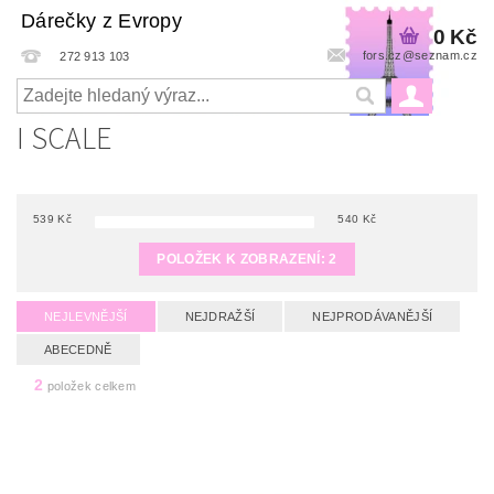
Dárečky z Evropy
0 Kč
fors.cz@seznam.cz
272 913 103
I SCALE
539
Kč
540
Kč
POLOŽEK K ZOBRAZENÍ:
2
NEJLEVNĚJŠÍ
NEJDRAŽŠÍ
NEJPRODÁVANĚJŠÍ
ABECEDNĚ
2
položek celkem